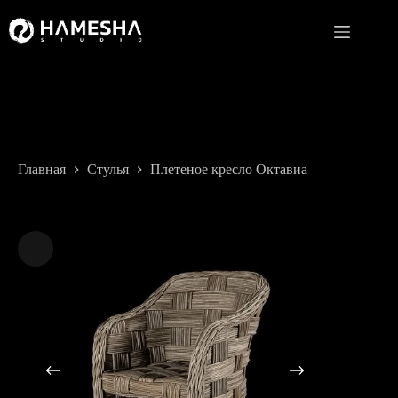
Перейти
к
сути
Главная
Стулья
Плетеное кресло Октавиа