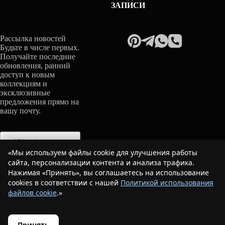
ЗАПИСИ
Рассылка новостей
Будьте в числе первых.
Получайте последние
обновления, ранний
доступ к новым
коллекциям и
эксклюзивные
предложения прямо на
вашу почту.
«Мы используем файлы cookie для улучшения работы
сайта, персонализации контента и анализа трафика.
ОТПРАВИТЬ
Нажимая «Принять», вы соглашаетесь на использование
cookies в соответствии с нашей
Политикой использования
Copyright © 2026 - Hamesha Studio |
Политика
конфиденциальности
|
Согласие на обработку
файлов cookie
.»
персональных данных
|
Публичная оферта
|
Политика использования файлов cookie
|
Юридическая информация
Принять