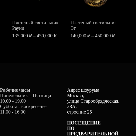
на
на
странице
странице
товара.
товара.
Плетеный светильник
Плетеный светильник
Раунд
Эг
Диапазон
Диапазон
135,000
₽
–
450,000
₽
140,000
₽
–
450,000
₽
цен:
цен:
Этот
Этот
135,000 ₽
140,000 ₽
товар
товар
–
–
имеет
имеет
450,000 ₽
450,000 ₽
несколько
несколько
вариаций.
вариаций.
Опции
Опции
можно
можно
выбрать
выбрать
на
на
Рабочие часы
Адрес шоурума
странице
странице
Понедельник – Пятница
Москва,
товара.
товара.
10.00 - 19.00
улица Старообрядческая,
Суббота - воскресенье
28А,
11.00 - 16.00
строение 25
ПОСЕЩЕНИЕ
ПО
ПРЕДВАРИТЕЛЬНОЙ