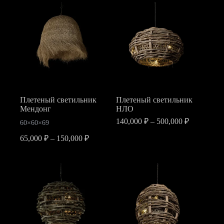
Плетеный светильник
Плетеный светильник
Мендонг
НЛО
Диапазон
140,000
₽
–
500,000
₽
60×60×69
цен:
Диапазон
65,000
₽
–
150,000
₽
140,000 ₽
цен:
–
Этот
Этот
65,000 ₽
500,000 ₽
товар
товар
–
имеет
имеет
150,000 ₽
несколько
несколько
вариаций.
вариаций.
Опции
Опции
можно
можно
выбрать
выбрать