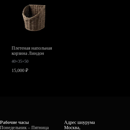
несколько
несколько
вариаций.
вариаций.
Опции
Опции
можно
можно
выбрать
выбрать
на
на
странице
странице
товара.
товара.
Плетеная напольная
корзина Линдон
40×35×50
15,000
₽
Рабочие часы
Адрес шоурума
Понедельник – Пятница
Москва,