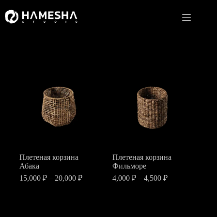
Перейти
к
сути
Плетеная корзина
Плетеная корзина
Абака
Фильморе
Диапазон
Диапазон
15,000
₽
–
20,000
₽
4,000
₽
–
4,500
₽
цен:
цен:
Этот
Этот
15,000 ₽
4,000 ₽
товар
товар
–
–
имеет
имеет
20,000 ₽
4,500 ₽