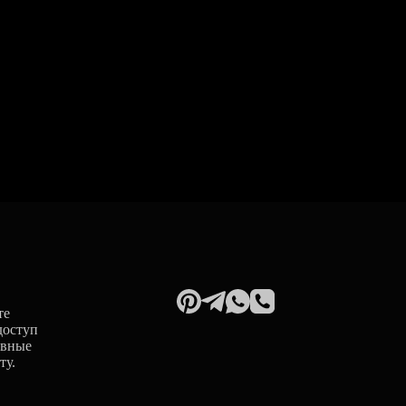
те
доступ
ивные
ту.