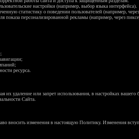
орректной работы сайта и доступа к защищённым разделам.
ьзовательские настройки (например, выбор языка интерфейса).
енную статистику о поведении пользователей (например, через
я показа персонализированной рекламы (например, через пиксе
;
навигации;
мпаний;
ности ресурса.
чая их удаление или запрет использования, в настройках вашего 
нальности Сайта.
раво вносить изменения в настоящую Политику. Изменения вступ